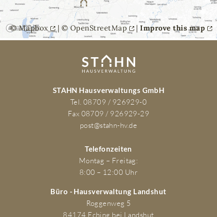
©
Mapbox
| ©
OpenStreetMap
|
Improve this map
STAHN Hausverwaltungs GmbH
Tel. 08709 / 926929-0
Fax 08709 / 926929-29
post@stahn-hv.de
Telefonzeiten
Montag – Freitag:
8:00 – 12:00 Uhr
Büro - Hausverwaltung Landshut
Roggenweg 5
84174 Eching bei Landshut